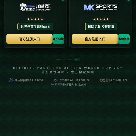
新闻中心
当前位置：
首页
>
新闻动态
<
高歌猛进！骑士豪取8连胜 下一场将与东部第二
的绿军直接对话.