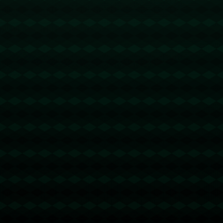
的战术安排灵活多变，常常能在比赛中占据主动*。因此，骑士队要想
在下一场比赛中取得胜利，需在多个维度上进行准备，不仅要加强进
攻火力，还要确保防守的严密性。
**重点球员分析**
在这样关键的对决中，重点球员的发挥将直接影响比赛结果。骑士队
的当家球星近期状态如日中天，他在进攻端时常能贡献高分，同时在
防守端筑起一道屏障。他的表现将直接关系到骑士队能否继续连胜的
步伐。
*另一方面，凯尔特人的主力球员同样不可小觑*。他们的得分能力和
场上统治力将是骑士队防守策略的重要对手。骑士队必须在比赛中有
效遏制凯尔特人的核心球员，以此获取更多的进攻机会。
**历史交锋数据的启示**
通过对两队历史上交锋数据的分析，可以发现，每次两队的较量都激
烈异常，常常成为球迷们津津乐道的话题。这场即将进行的对决不仅
关系到两队在东部联盟的积分排名，更将成为赛季后半段走势的风向
标。