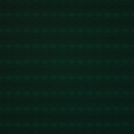
时间：2026-08-08
**布克1.7秒准绝杀杜兰特38分 字母哥31+10太阳擒雄鹿：NBA比赛
中的巅峰对决**