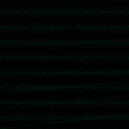
总的来说，这场比赛不仅是一次球场上的技艺和体力的较量，也是对
NBA战术、心理素质以及团结合作的深刻展示。通过分析布克的绝
杀、杜兰特的高效得分、字母哥的全面表现以及两队的战术，我们能
够更加深入地理解篮球比赛的魅力和复杂性。这样的比赛为球迷们提
供了丰富的讨论素材，也让我们认识到篮球不仅是一项体育运动，更
是一种艺术。
上一篇:
莱昂纳多：米兰赶走了马尔蒂尼也赶走了激情，这.
下一篇:
36+6！打破生涯纪录！这状元不是水货.
Copyright 2024
QY球友会-QY千亿球友会-QY球友会体育官网
All Rights by
qy球
友会体育
地址：安徽省芜湖市无为县泉塘镇 电话：0411-6038582 邮箱：
admin@chaodajx.com