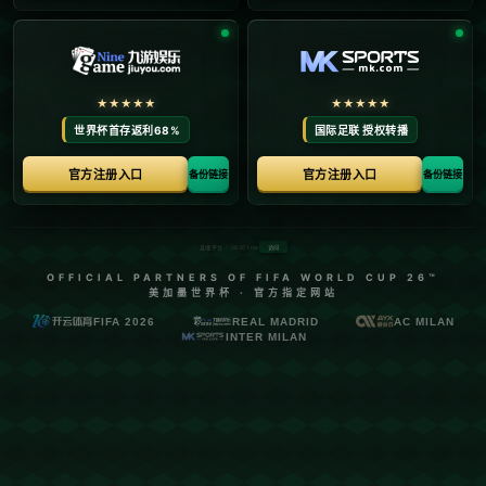
新闻中心
当前位置：
首页
>
新闻动态
<
東京奧運會男子足球直播地址.
时间：2026-08-07