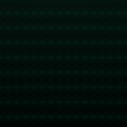
量国际关注；海外著名的英超球队托特纳姆热刺通过建成新主场，不
仅拉升了球队实力，还使得主场成为城市旅游的新亮点。
从这些成功的案例中，长春亚泰可以借鉴诸多经验：**提升硬件设施
只是第一步，更重要的是如何赋予主场文化内涵，让主场不仅成为比
赛地，还成为球迷心灵的归属地**。通过陈列东北足球历史、设置互
动区域等措施，亚泰可以与球迷建立更紧密的情感联结，将长春主场
打造为“东北足球文化中心”。
### **突破壁垒，追求蜕变**
在中国足球发展的新阶段，亚泰面临的不仅仅是建设主场的挑战，更
是城市经济、文化推广等多方面的综合提升。**如果长春亚泰能够兑
现2025主场亮相的承诺，他们也有望在联赛层面实现成绩上的突破，
为东北足球树立攻坚榜样**。届时，伴随这一支东北劲旅的主场首次
亮相，球迷们也将见证一场历史性的“零的突破”。
**关键词：长春亚泰、主场亮相、足球发展、零的突破、主场建设、
东北足球文化**