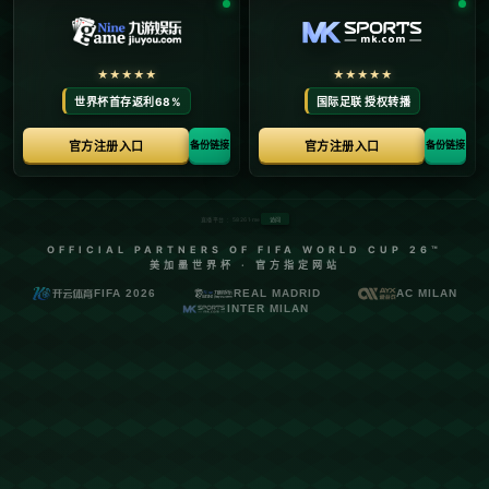
新闻中心
当前位置：
首页
>
新闻动态
<
2025最晚主场亮相者！亚泰全力争取“零的突破”.
时间：2026-08-07