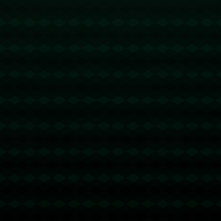
的进球“堪称艺术品”。与此同时，巴萨球迷对球队在联赛中取得的关
键三分也感到振奋，这场胜利不仅增强了他们对球队未来表现的信
心，也彰显了球队在比赛中的斗志和潜力。
这场比赛，巴塞罗那的胜利无疑为球队在西甲积分榜上的位置提供了
**重要保障**，同时也为接下来的比赛积累了信心。佩德里远射制胜
的一刻，将被球迷们记在心中，成为本赛季众多精彩瞬间之一。