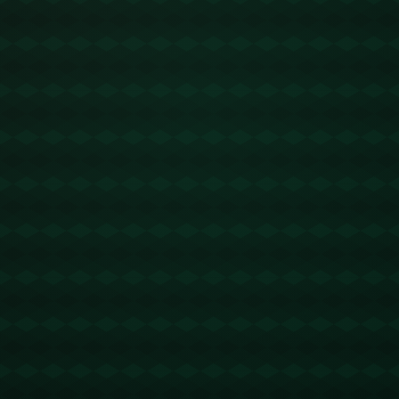
时间：2026-08-09
**西甲第30轮：巴塞罗那小胜塞维利亚，佩德里远射制胜**
在西甲第30轮的比赛中，**巴塞罗那**以1-0战胜塞维利亚，这场胜利
不仅让他们在主场球迷面前表现得无可挑剔，也凭借比赛中*佩德里*
的精妙远射为球队带来了关键三分。作为一场重量级对决，这场比赛
不仅吸引了西班牙足坛的眼光，也让巴萨球迷欣喜若狂。
**佩德里的出色表现**
本场比赛最引人注目的无疑是佩德里。他在中场位置上的出色发挥，
再次证明了自己在巴塞罗那的重要性。比赛进行到第65分钟，佩德里
在中场附近得球，只见他敏捷地摆脱了对方防守球员后，果断起脚，
皮球划出一道美丽的弧线，直奔球门右上角。塞维利亚的门将尽管已
经做出扑救动作，但仍无法阻挡这一精彩的远射。可以说，*佩德里的
这记远射不仅体现了他个人的技术能力，也展示了他在关键时刻为巴
萨带来胜利的绝对决心。*
**战术分析**