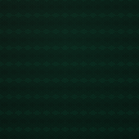
时间：2026-08-09
**阿曼足協主席現場觀戰與國足的比賽 球隊士氣受到巨大鼓舞**
在国际足球竞技场上，每场比赛都可能掀起不一样的波澜。有时，赛
场内外的细节能够改变比赛的走向，甚至影响球员的表现。这次，阿
曼足协主席现身赛场观看与中国国家队的比赛，成为了一次激励阿曼
全队的重要时刻，**这不仅增强了现场互动性，同时大大激励了球员
的斗志**。
**阿曼足协主席的现场支持**
阿曼足协主席作为球队的精神领袖，其到场观战无疑是一种无形的力
量。*有研究表明，领导者的存在对于团队的表现有着显著的积极影响
*。这次，他不但为球员带来了精神上的激励，还通过其实际行动表明
了对球队的支持与信任。对阿曼队来说，这不仅仅是一场比赛，更是
一种荣誉与使命的体现。