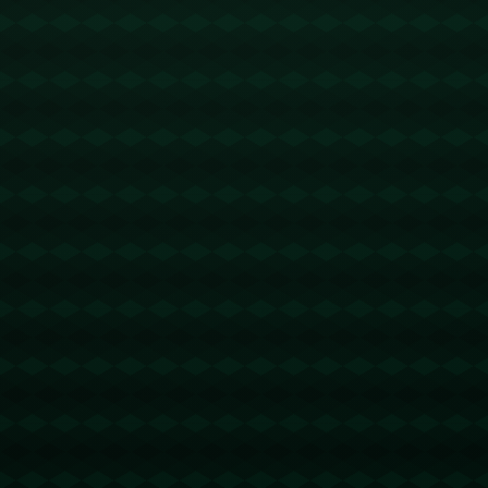
这样的激励措施在足球历史上不胜枚举。过去，许多球队也曾因为领
导层的支持而在关键比赛中表现超常。例如，2014年世界杯期间，德
国团队因总理默克尔亲临现场观战与鼓励而士气大振，最终勇夺冠
军。
**球员心理及表现的提升**
足球比赛不仅是体能和技术的较量，更是心态和心理的博弈。阿曼足
协主席的现场出现，与其说是战略上的安排，不如说是对球员心理调
节的奠基。当球员知道他们的努力和汗水得到了高层的重视和认可