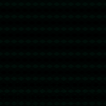
关注。球迷的热情往往能够感染到球员，使他们在场上有更精彩的表
现。阿曼与国足的比赛现场，因为有了主席的参与，球迷们的加油声
更响亮，**这种双方互动形成了一股强大的合力**，推动着球队不断
向前。
**这种恰如其分的鼓励，正好说明了体育领导的智慧所在**。让我们
看到，**体育精神不仅仅是比赛中的拼搏，更是场下无声的支持与默
契**。
**媒体、领导与团队的作用**
这次事件中，媒体对于阿曼足协主席出现的报道，也在无形中增强了
这场比赛的关注度。从而吸引了更多的球迷关注与讨论。此外，这也
同时传播了阿曼足球的团结与向心力，提升了国家队在国际上的影响
力。
总之，阿曼足协主席的现场观战不仅仅是一种形式上的支持，更是对
球队一种深刻的激励。这种**领袖出现在关键场合，给球队带来的心
理鼓舞，无疑是激发球队潜力的重要因素**。