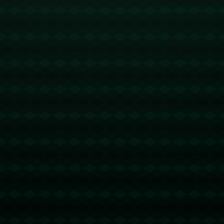
**竞技实力的有力保障**
从竞技角度来看，曼联新赛季的目标是在英超和欧冠中取得突破。为
了实现这一目标，需要在中场位置上拥有一位既能控球，又能组织进
攻的核心球员。博格巴无疑是这一角色的最佳人选。在他加盟曼联的
几个赛季中，博格巴贡献了多次关键的传球和进球，为球队奠定胜
局。因此，为了保障竞技上的持续稳定，曼联必然希望通过长期合同
来锁定这位核心球员，以确保球队能够在未来数年内保持竞争力。
**商业价值的有效开发**