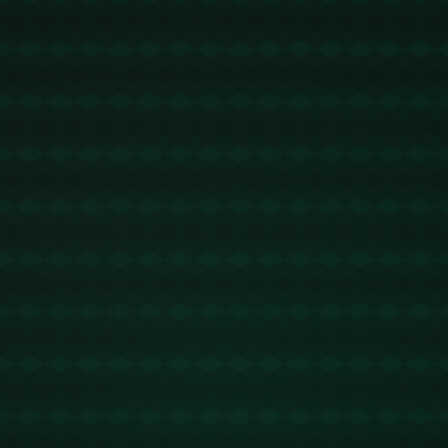
时间：2026-08-08
**台风蓝色预警：“桃芝”强度减弱 广东福建沿海等地有大风**
在台风频发的季节，关注气象预警信息对保障生命财产安全至关重
要。近期，**台风“桃芝”虽然强度有所减弱，但广东、福建沿海等地
仍将面临强烈的大风天气**。了解这一现象的背景以及对生活的潜在
影响，有助于提高防灾减灾的意识和能力。
台风“桃芝”的生成和演变，是今年台风季的一个典型案例。虽然它的
强度正在减弱，但依然带来了大风和降水的威胁。**台风通常伴随着
强风暴雨**，此种天气或许导致海上航行和沿海生产活动受到影响，
例如渔船作业与滨海建筑施工。
在台风影响下，**广东和福建沿海地区的居民需特别注意出行安全
**。当地气象部门已发布台风蓝色预警，提醒居民加强防范。建议在
台风来临时，提前做好防护准备，固定门窗、加固建筑等，避免不必
要的户外活动。
**过去的案例表明，尽早应对台风可能带来的潜在威胁，是减少损失