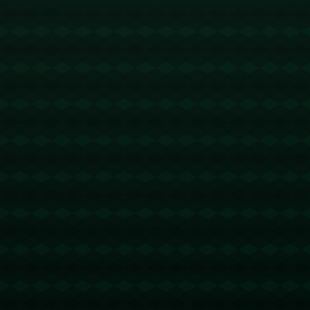
意识。
在当下这个信息化时代，气象信息的获取变得更加便捷。通过各种媒
介，如手机应用、电视、网络等，公众可以及时获得最新的天气预警
信息。**“桃芝”台风的预警发布，使各界提前做好准备以减少可能的
损失**。