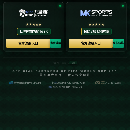
新闻中心
当前位置：
首页
>
新闻动态
<
台风蓝色预警：“桃芝”强度减弱 广东福建沿海等
地有大风.